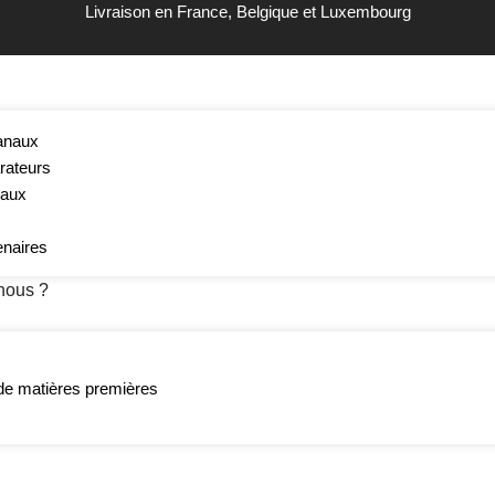
Livraison en France, Belgique et Luxembourg
anaux
rateurs
eaux
AU – DÉCOUVERTE
enaires
nous ?
de matières premières