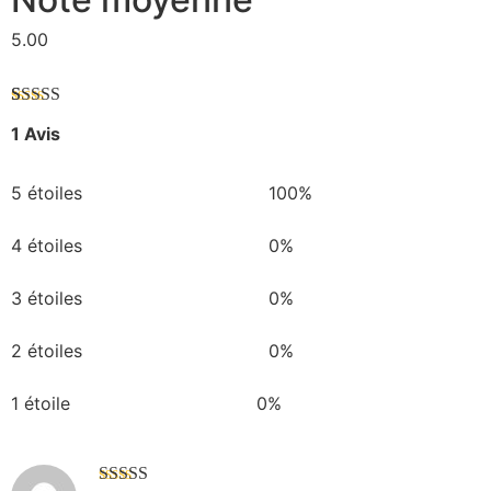
5.00
Noté
1
5.00
1 Avis
sur 5 basé
sur
notation
client
5 étoiles
100%
4 étoiles
0%
3 étoiles
0%
2 étoiles
0%
1 étoile
0%