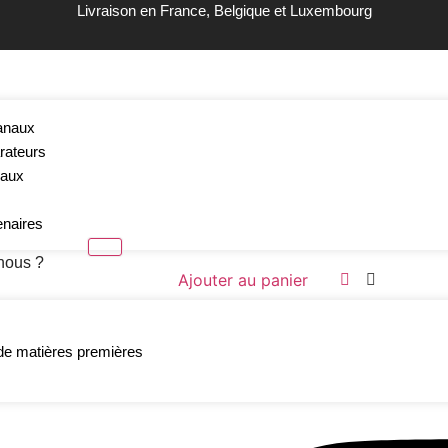
Livraison en France, Belgique et Luxembourg
anaux
é à l’huile de Chanvre
rateurs
eaux
enaires
9,50
€
nous ?
Ajouter au panier
Suivez notre actualité :
de matières premières