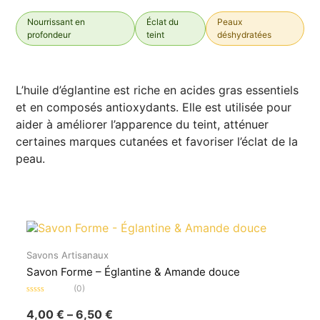
Nourrissant en
Éclat du
Peaux
profondeur
teint
déshydratées
L’huile d’églantine est riche en acides gras essentiels
et en composés antioxydants. Elle est utilisée pour
aider à améliorer l’apparence du teint, atténuer
certaines marques cutanées et favoriser l’éclat de la
peau.
Savons Artisanaux
Savon Forme – Églantine & Amande douce
(0)
Note
0
4,00
€
–
6,50
€
sur