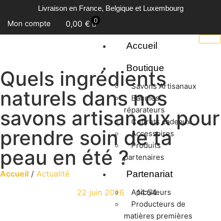
Livraison en France, Belgique et Luxembourg
0
Mon compte
0,00
€
Accueil
Boutique
Quels ingrédients
Savons Artisanaux
naturels dans nos
Baumes
réparateurs
savons artisanaux pour
Coffrets cadeaux
prendre soin de ta
Accessoires
Produits
peau en été ?
partenaires
Accueil
/
Actualité
Partenariat
Apiculteurs
22 juin 2026
14:54
Producteurs de
matières premières