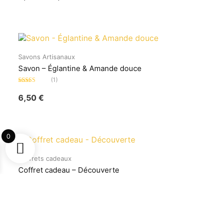
5
Savons Artisanaux
Savon – Églantine & Amande douce
(1)
Note
5.00
sur
5
6,50
€
0
Coffrets cadeaux
Coffret cadeau – Découverte
(0)
Note
0
9,00
€
sur
5