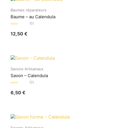
Baumes réparateurs
Baume – au Calendula
(0)
Note
0
12,50
€
sur
5
Savons Artisanaux
Savon – Calendula
(0)
Note
0
6,50
€
sur
5
Savons Artisanaux