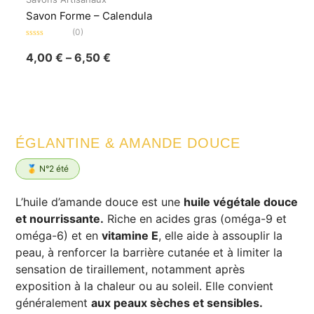
Savon Forme – Calendula
(0)
Note
0
4,00
€
–
6,50
€
sur
5
ÉGLANTINE & AMANDE DOUCE
🥇 N°2 été
L’huile d’amande douce est une
huile végétale douce
et nourrissante.
Riche en acides gras (oméga-9 et
oméga-6) et en
vitamine E
, elle aide à assouplir la
peau, à renforcer la barrière cutanée et à limiter la
sensation de tiraillement, notamment après
exposition à la chaleur ou au soleil. Elle convient
généralement
aux peaux sèches et sensibles.